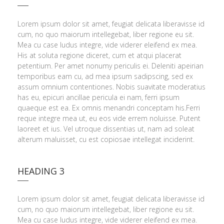
Lorem ipsum dolor sit amet, feugiat delicata liberavisse id
cum, no quo maiorum intellegebat, liber regione eu sit.
Mea cu case ludus integre, vide viderer eleifend ex mea.
His at soluta regione diceret, cum et atqui placerat
petentium. Per amet nonumy periculis ei. Deleniti apeirian
temporibus eam cu, ad mea ipsum sadipscing, sed ex
assum omnium contentiones. Nobis suavitate moderatius
has eu, epicuri ancillae pericula ei nam, ferri ipsum
quaeque est ea. Ex omnis menandri conceptam his.Ferri
reque integre mea ut, eu eos vide errem noluisse. Putent
laoreet et ius. Vel utroque dissentias ut, nam ad soleat
alterum maluisset, cu est copiosae intellegat inciderint.
HEADING 3
Lorem ipsum dolor sit amet, feugiat delicata liberavisse id
cum, no quo maiorum intellegebat, liber regione eu sit.
Mea cu case ludus integre, vide viderer eleifend ex mea.