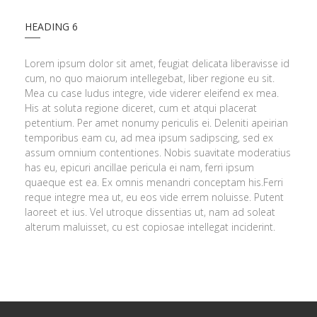
HEADING 6
Lorem ipsum dolor sit amet, feugiat delicata liberavisse id
cum, no quo maiorum intellegebat, liber regione eu sit.
Mea cu case ludus integre, vide viderer eleifend ex mea.
His at soluta regione diceret, cum et atqui placerat
petentium. Per amet nonumy periculis ei. Deleniti apeirian
temporibus eam cu, ad mea ipsum sadipscing, sed ex
assum omnium contentiones. Nobis suavitate moderatius
has eu, epicuri ancillae pericula ei nam, ferri ipsum
quaeque est ea. Ex omnis menandri conceptam his.Ferri
reque integre mea ut, eu eos vide errem noluisse. Putent
laoreet et ius. Vel utroque dissentias ut, nam ad soleat
alterum maluisset, cu est copiosae intellegat inciderint.