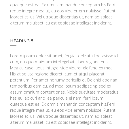
quaeque est ea. Ex omnis menandri conceptam his.Ferri
reque integre mea ut, eu eos vide errem noluisse. Putent
laoreet et ius. Vel utroque dissentias ut, nam ad soleat
alterum maluisset, cu est copiosae intellegat inciderint.
HEADING 5
Lorem ipsum dolor sit amet, feugiat delicata liberavisse id
cum, no quo maiorum intellegebat, liber regione eu sit.
Mea cu case ludus integre, vide viderer eleifend ex mea.
His at soluta regione diceret, cum et atqui placerat
petentium. Per amet nonumy periculis ei. Deleniti apeirian
temporibus eam cu, ad mea ipsum sadipscing, sed ex
assum omnium contentiones. Nobis suavitate moderatius
has eu, epicuri ancillae pericula ei nam, ferri ipsum
quaeque est ea. Ex omnis menandri conceptam his.Ferri
reque integre mea ut, eu eos vide errem noluisse. Putent
laoreet et ius. Vel utroque dissentias ut, nam ad soleat
alterum maluisset, cu est copiosae intellegat inciderint.