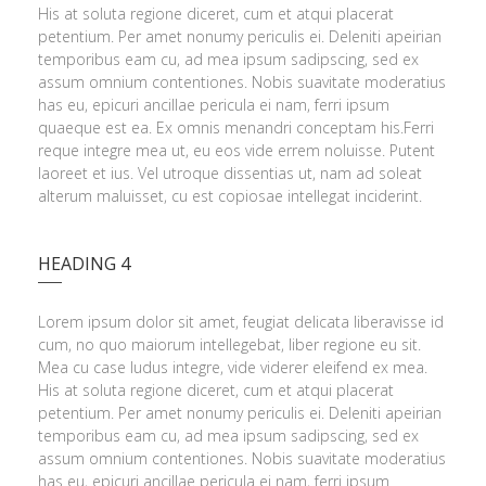
His at soluta regione diceret, cum et atqui placerat
petentium. Per amet nonumy periculis ei. Deleniti apeirian
temporibus eam cu, ad mea ipsum sadipscing, sed ex
assum omnium contentiones. Nobis suavitate moderatius
has eu, epicuri ancillae pericula ei nam, ferri ipsum
quaeque est ea. Ex omnis menandri conceptam his.Ferri
reque integre mea ut, eu eos vide errem noluisse. Putent
laoreet et ius. Vel utroque dissentias ut, nam ad soleat
alterum maluisset, cu est copiosae intellegat inciderint.
HEADING 4
Lorem ipsum dolor sit amet, feugiat delicata liberavisse id
cum, no quo maiorum intellegebat, liber regione eu sit.
Mea cu case ludus integre, vide viderer eleifend ex mea.
His at soluta regione diceret, cum et atqui placerat
petentium. Per amet nonumy periculis ei. Deleniti apeirian
temporibus eam cu, ad mea ipsum sadipscing, sed ex
assum omnium contentiones. Nobis suavitate moderatius
has eu, epicuri ancillae pericula ei nam, ferri ipsum