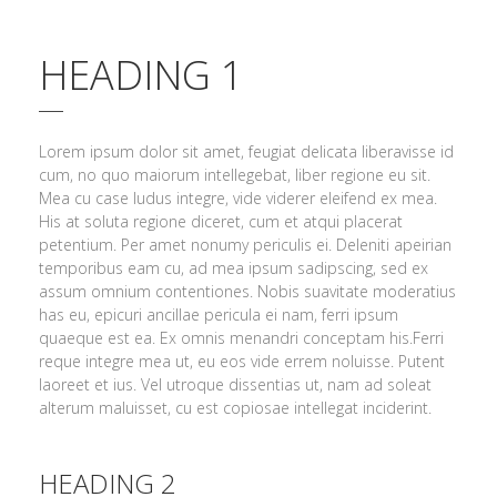
HEADING 1
Lorem ipsum dolor sit amet, feugiat delicata liberavisse id
cum, no quo maiorum intellegebat, liber regione eu sit.
Mea cu case ludus integre, vide viderer eleifend ex mea.
His at soluta regione diceret, cum et atqui placerat
petentium. Per amet nonumy periculis ei. Deleniti apeirian
temporibus eam cu, ad mea ipsum sadipscing, sed ex
assum omnium contentiones. Nobis suavitate moderatius
has eu, epicuri ancillae pericula ei nam, ferri ipsum
quaeque est ea. Ex omnis menandri conceptam his.Ferri
reque integre mea ut, eu eos vide errem noluisse. Putent
laoreet et ius. Vel utroque dissentias ut, nam ad soleat
alterum maluisset, cu est copiosae intellegat inciderint.
HEADING 2