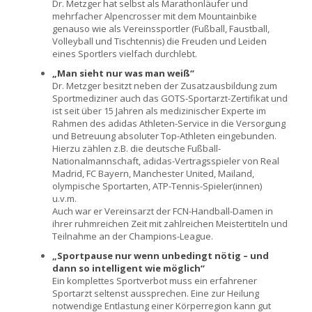
Dr. Metzger hat selbst als Marathonläufer und
mehrfacher Alpencrosser mit dem Mountainbike
genauso wie als Vereinssportler (Fußball, Faustball,
Volleyball und Tischtennis) die Freuden und Leiden
eines Sportlers vielfach durchlebt.
„Man sieht nur was man weiß“
Dr. Metzger besitzt neben der Zusatzausbildung zum
Sportmediziner auch das GOTS-Sportarzt-Zertifikat und
ist seit über 15 Jahren als medizinischer Experte im
Rahmen des adidas Athleten-Service in die Versorgung
und Betreuung absoluter Top-Athleten eingebunden.
Hierzu zählen z.B. die deutsche Fußball-
Nationalmannschaft, adidas-Vertragsspieler von Real
Madrid, FC Bayern, Manchester United, Mailand,
olympische Sportarten, ATP-Tennis-Spieler(innen)
u.v.m.
Auch war er Vereinsarzt der FCN-Handball-Damen in
ihrer ruhmreichen Zeit mit zahlreichen Meistertiteln und
Teilnahme an der Champions-League.
„Sportpause nur wenn unbedingt nötig – und
dann so intelligent wie möglich“
Ein komplettes Sportverbot muss ein erfahrener
Sportarzt seltenst aussprechen. Eine zur Heilung
notwendige Entlastung einer Körperregion kann gut