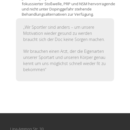
fokussierter Stoßwelle, PRP und NSM hervorragende
und nicht unter Dopinggefahr stehende
Behandlungsalternativen zur Verfügung.
„Wir Sportler sind anders – um unsere
Motivation wieder gesund zu werden
braucht sich der Doc keine Sorgen machen.
Wir brauchen einen Arzt, der die Eigenarten
unserer Sportart und unseren Körper genau
kennt um uns möglichst schnell wieder fit zu
bekommen“
Lina-Ammon Str. 30