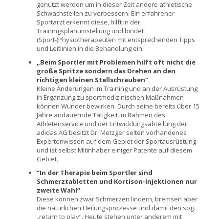
genutzt werden um in dieser Zeit andere athletische
Schwachstellen zu verbessern. Ein erfahrener
Sportarzt erkennt diese, hilft in der
Trainingsplanumstellung und bindet
(Sport-)Physiotherapeuten mit entsprechenden Tipps
und Leitlinien in die Behandlung ein.
„Beim Sportler mit Problemen hilft oft nicht die
große Spritze sondern das Drehen an den
richtigen kleinen Stellschrauben“
Kleine Änderungen im Training und an der Ausrüstung
in Ergänzung zu sportmedizinischen Maßnahmen
können Wunder bewirken. Durch seine bereits über 15
Jahre andauernde Tätigkeit im Rahmen des
Athletenservice und der Entwicklungsabteilung der
adidas AG besitzt Dr. Metzger selten vorhandenes
Expertenwissen auf dem Gebiet der Sportausrüstung
und ist selbst Mitinhaber einiger Patente auf diesem
Gebiet.
“In der Therapie beim Sportler sind
Schmerztabletten und Kortison-Injektionen nur
zweite Wahl“
Diese können zwar Schmerzen lindern, bremsen aber
die natürlichen Heilungsprozesse und damit den sog.
„return to play“. Heute stehen unter anderem mit